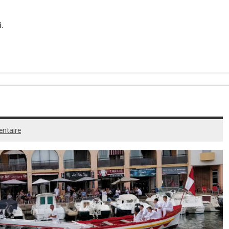
.
entaire