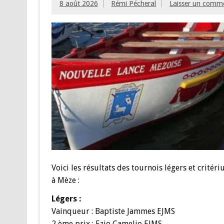
8 août 2026
Rémi Pécheral
Laisser un comm
Voici les résultats des tournois légers et crité
à Mèze :
Légers :
Vainqueur : Baptiste Jammes EJMS
2 ème prix : Ezio Camelio EJMS