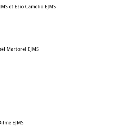
MS et Ezio Camelio EJMS
aël Martorel EJMS
 Dilme EJMS