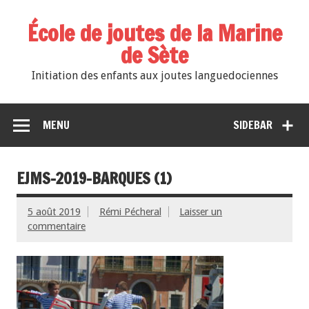
École de joutes de la Marine
de Sète
Initiation des enfants aux joutes languedociennes
MENU
SIDEBAR
EJMS-2019-BARQUES (1)
5 août 2019
Rémi Pécheral
Laisser un
commentaire