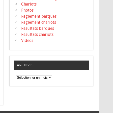
Chariots
Photos
Règlement barques
Règlement chariots
Résultats barques
Résultats chariots
Vidéos
ARCHIVES
A
r
c
h
i
v
e
s