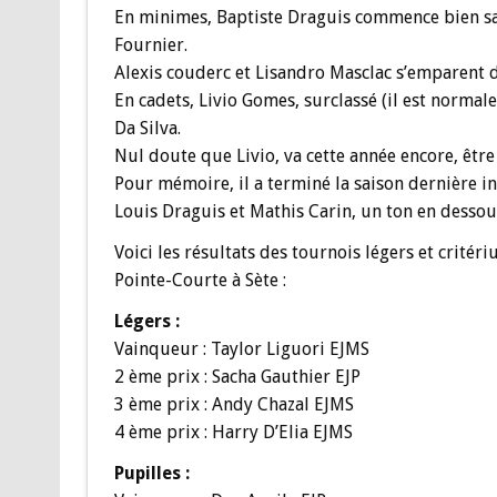
En minimes, Baptiste Draguis commence bien sa 
Fournier.
Alexis couderc et Lisandro Masclac s’emparent d
En cadets, Livio Gomes, surclassé (il est norma
Da Silva.
Nul doute que Livio, va cette année encore, être d
Pour mémoire, il a terminé la saison dernière 
Louis Draguis et Mathis Carin, un ton en dessous
Voici les résultats des tournois légers et critér
Pointe-Courte à Sète :
Légers :
Vainqueur : Taylor Liguori EJMS
2 ème prix : Sacha Gauthier EJP
3 ème prix : Andy Chazal EJMS
4 ème prix : Harry D’Elia EJMS
Pupilles :