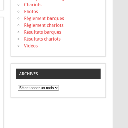
Chariots
Photos
Règlement barques
Règlement chariots
Résultats barques
Résultats chariots
Vidéos
ARCHIVES
A
r
c
h
i
v
e
s