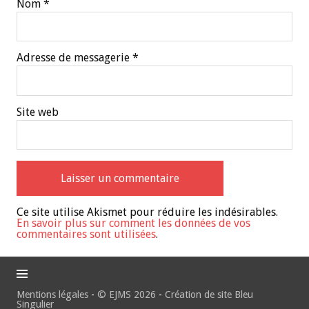
Nom
*
Adresse de messagerie
*
Site web
Ce site utilise Akismet pour réduire les indésirables.
En savoir plus sur comment les données de vos
commentaires sont utilisées
.
Mentions légales
-
© EJMS 2026
-
Création de site Bleu
Singulier