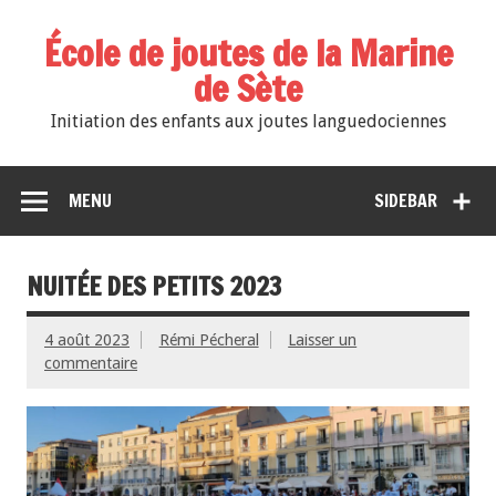
École de joutes de la Marine
de Sète
Initiation des enfants aux joutes languedociennes
MENU
SIDEBAR
NUITÉE DES PETITS 2023
4 août 2023
Rémi Pécheral
Laisser un
commentaire