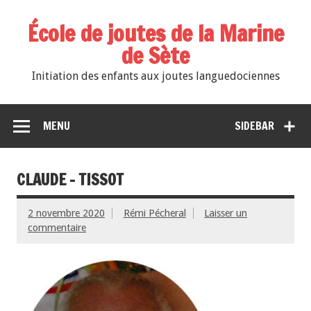
École de joutes de la Marine
de Sète
Initiation des enfants aux joutes languedociennes
MENU
SIDEBAR
CLAUDE – TISSOT
2 novembre 2020
Rémi Pécheral
Laisser un
commentaire