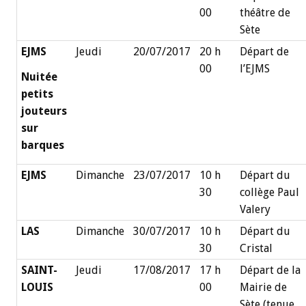
00
théâtre de
Sète
EJMS
Jeudi
20/07/2017
20 h
Départ de
00
l’EJMS
Nuitée
petits
jouteurs
sur
barques
EJMS
Dimanche
23/07/2017
10 h
Départ du
30
collège Paul
Valery
LAS
Dimanche
30/07/2017
10 h
Départ du
30
Cristal
SAINT-
Jeudi
17/08/2017
17 h
Départ de la
LOUIS
00
Mairie de
Sète (tenue