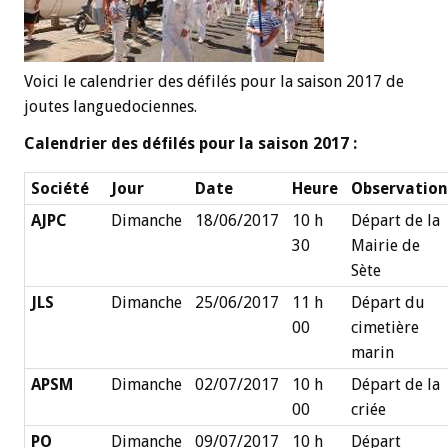
Voici le calendrier des défilés pour la saison 2017 de
joutes languedociennes.
Calendrier des défilés pour la saison 2017 :
Société
Jour
Date
Heure
Observatio
AJPC
Dimanche
18/06/2017
10 h
Départ de la
30
Mairie de
Sète
JLS
Dimanche
25/06/2017
11 h
Départ du
00
cimetière
marin
APSM
Dimanche
02/07/2017
10 h
Départ de la
00
criée
PO
Dimanche
09/07/2017
10 h
Départ