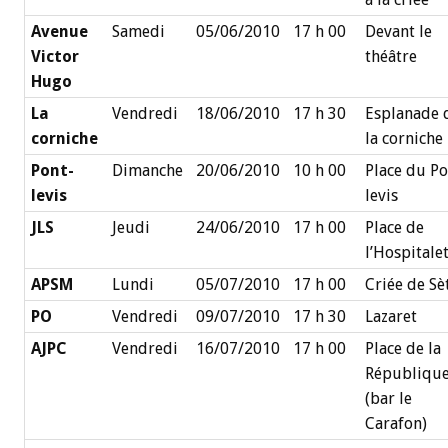
Avenue
Samedi
05/06/2010
17 h 00
Devant le
Victor
théâtre
Hugo
La
Vendredi
18/06/2010
17 h 30
Esplanade 
corniche
la corniche
Pont-
Dimanche
20/06/2010
10 h 00
Place du Po
levis
levis
JLS
Jeudi
24/06/2010
17 h 00
Place de
l’Hospitale
APSM
Lundi
05/07/2010
17 h 00
Criée de Sè
PO
Vendredi
09/07/2010
17 h 30
Lazaret
AJPC
Vendredi
16/07/2010
17 h 00
Place de la
Républiqu
(bar le
Carafon)