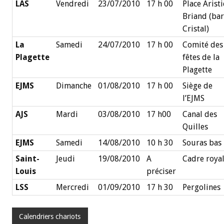
LAS
Vendredi
23/07/2010
17 h 00
Place Arist
Briand (bar
Cristal)
La
Samedi
24/07/2010
17 h 00
Comité des
Plagette
fêtes de la
Plagette
EJMS
Dimanche
01/08/2010
17 h 00
Siège de
l’EJMS
AJS
Mardi
03/08/2010
17 h00
Canal des
Quilles
EJMS
Samedi
14/08/2010
10 h 30
Souras bas
Saint-
Jeudi
19/08/2010
A
Cadre roya
Louis
préciser
LSS
Mercredi
01/09/2010
17 h 30
Pergolines
Calendriers chariots